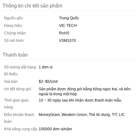
Thông tin chi tiết sản phẩm
Nguồn gốc:
Trung Quốc
Hàng hiệu:
VIC-TECH
Chứng nhận:
RoHS
Số mô hình:
VSM1070
Thanh toán
Số lượng đặt hàng
1 đơn vị
tối thiểu:
Giá bán:
$2~$5/Unit
chi tiết đóng gói:
Sản phẩm được đóng gói bằng bông ngọc trai, và bên
ngoài là trong một hộp.
Thời gian giao
10 ~ 30 ngày sau khi nhận được thanh toán mẫu
hàng:
Điều khoản thanh
MoneyGram, Western Union, Thẻ tín dụng, T/T, L/C
toán:
Khả năng cung cấp:
100000 đơn vị/năm