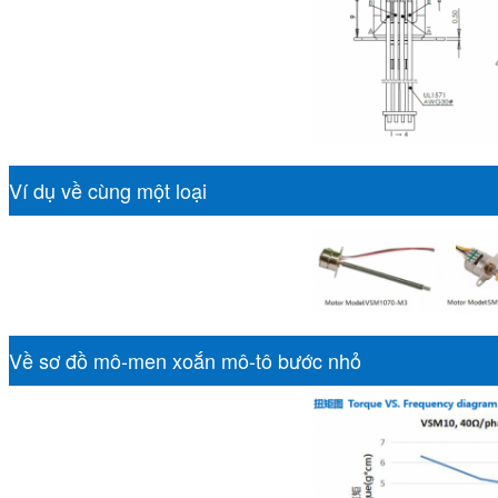
Ví dụ về cùng một loại
Về sơ đồ mô-men xoắn mô-tô bước nhỏ