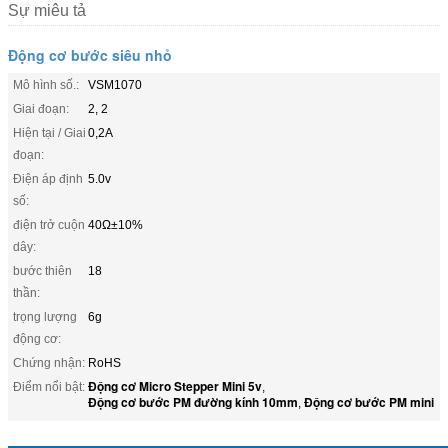
Sự miêu tả
Động cơ bước siêu nhỏ
Mô hình số.:
VSM1070
Giai đoạn:
2, 2
Hiện tại / Giai
0,2A
đoạn:
Điện áp định
5.0v
số:
điện trở cuộn
40Ω±10%
dây:
bước thiên
18
thần:
trọng lượng
6g
động cơ:
Chứng nhận:
RoHS
Động cơ Micro Stepper Mini 5v
Điểm nổi bật:
,
Động cơ bước PM đường kính 10mm
Động cơ bước PM mini
,