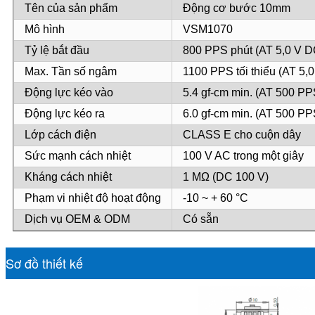
Tên của sản phẩm
Động cơ bước 10mm
Mô hình
VSM1070
Tỷ lệ bắt đầu
800 PPS phút (AT 5,0 V D
Max. Tần số ngâm
1100 PPS tối thiểu (AT 5,
Động lực kéo vào
5.4 gf-cm min. (AT 500 PP
Động lực kéo ra
6.0 gf-cm min. (AT 500 PP
Lớp cách điện
CLASS E cho cuộn dây
Sức mạnh cách nhiệt
100 V AC trong một giây
Kháng cách nhiệt
1 MΩ (DC 100 V)
Phạm vi nhiệt độ hoạt động
-10 ~ + 60 °C
Dịch vụ OEM & ODM
Có sẵn
Sơ đồ thiết kế