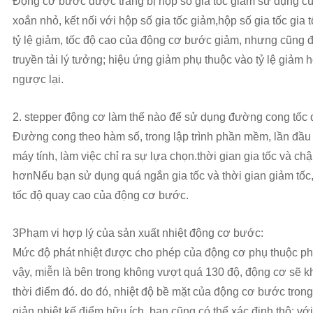
Động cơ bước được trang bị hộp số gia tốc giảm sử dụng c
xoắn nhỏ, kết nối với hộp số gia tốc giảm,hộp số gia tốc gia 
tỷ lệ giảm, tốc độ cao của động cơ bước giảm, nhưng cũng đ
truyền tải lý tưởng; hiệu ứng giảm phụ thuộc vào tỷ lệ giảm h
ngược lại.
2. stepper động cơ làm thế nào để sử dụng đường cong tốc 
Đường cong theo hàm số, trong lập trình phần mềm, lần đầu t
máy tính, làm việc chỉ ra sự lựa chọn.thời gian gia tốc và
hơnNếu bạn sử dụng quá ngắn gia tốc và thời gian giảm tốc
tốc độ quay cao của động cơ bước.
3Phạm vi hợp lý của sản xuất nhiệt động cơ bước:
Mức độ phát nhiệt được cho phép của động cơ phụ thuộc ph
vậy, miễn là bên trong không vượt quá 130 độ, động cơ sẽ k
thời điểm đó. do đó, nhiệt độ bề mặt của động cơ bước tro
giản nhiệt kế điểm hữu ích, bạn cũng có thể xác định thô: vớ