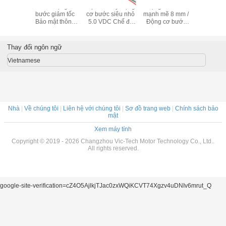
ơ bước
10mm Động cơ
2 pha 4 dây Động
Động cơ bước
Động cơ 
ính xác
bước giảm tốc
cơ bước siêu nhỏ
mạnh mẽ 8 mm /
5V 2 
M / ODM
Bảo mật thông
5.0 VDC Chế độ
Động cơ bước
 8mm 2
minh 5VDC Động
truyền động
nhỏ gọn 3,3 V
4 dây
cơ bước nhỏ
lưỡng cực 10mm
VSM08102
2Phase 4 dây Bộ
chiều VSM1070
Thay đổi ngôn ngữ
truyền động
lưỡng cực
Vietnamese
VSM10157-
10G8D
Nhà
|
Về chúng tôi
|
Liên hệ với chúng tôi
|
Sơ đồ trang web
|
Chính sách bảo
mật
Xem máy tính
Copyright © 2019 - 2026 Changzhou Vic-Tech Motor Technology Co., Ltd..
All rights reserved.
google-site-verification=cZ4O5AjlkjTJac0zxWQiKCVT74Xgzv4uDNIv6mrut_Q