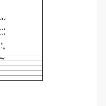
khích
 pps
 pps
ải
 tải
iây