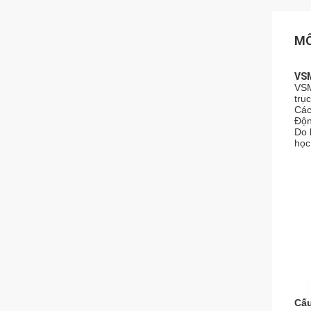
MÔ
VSM
VSM
trụ
Các
Độn
Do 
học
Cấu