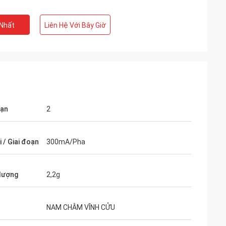
 Nhất
Liên Hệ Với Bây Giờ
oạn
2
te Limited
Ashley Griffin
 mong đợi, nó
Lô hàng được nhận rất nhanh. Sản phẩm
i / Giai đoạn
300mA/Pha
được bảo vệ tốt bởi bao bì. Đại diện công
a ra quyết định
ty là thân mật và tử tế. Một đánh giá Plus!
lượng
2,2g
NAM CHÂM VĨNH CỬU