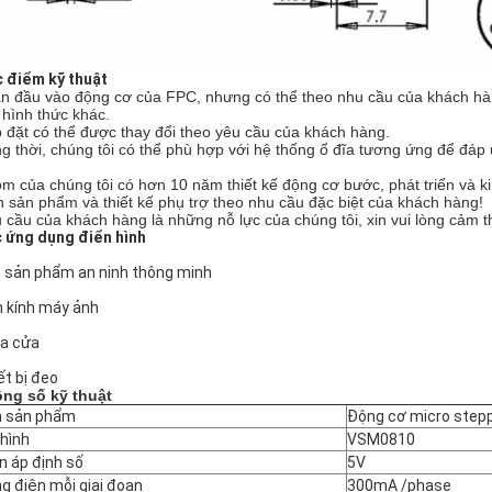
 điểm kỹ thuật
n đầu vào động cơ của FPC, nhưng có thể theo nhu cầu của khách hàn
 hình thức khác.
 đặt có thể được thay đổi theo yêu cầu của khách hàng.
g thời, chúng tôi có thể phù hợp với hệ thống ổ đĩa tương ứng để đá
m của chúng tôi có hơn 10 năm thiết kế động cơ bước, phát triển và ki
ển sản phẩm và thiết kế phụ trợ theo nhu cầu đặc biệt của khách hàng!
 cầu của khách hàng là những nỗ lực của chúng tôi, xin vui lòng cảm th
 ứng dụng điển hình
 sản phẩm an ninh thông minh
h kính máy ảnh
a cửa
ết bị đeo
ng số kỹ thuật
 sản phẩm
Động cơ micro ste
hình
VSM0810
n áp định số
5V
g điện mỗi giai đoạn
300mA /phase