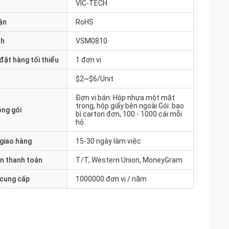
VIC-TECH
ận
RoHS
nh
VSM0810
đặt hàng tối thiểu
1 đơn vị
$2~$6/Unit
Đơn vị bán: Hộp nhựa một mặt
trong, hộp giấy bên ngoài Gói: bao
óng gói
bì carton đơn, 100 - 1000 cái mỗi
hộ
 giao hàng
15-30 ngày làm việc
n thanh toán
T/T, Western Union, MoneyGram
 cung cấp
1000000 đơn vị / năm