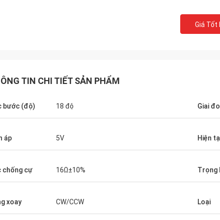
Giá Tốt
ÔNG TIN CHI TIẾT SẢN PHẨM
 bước (độ)
18 độ
Giai đ
David Molevelt
Buildstorm Priva
ếp chuyên nghiệp và rõ ràng. Đặt
Sản phẩm hoạt động như
n áp
5V
Hiện tạ
ã được vận chuyển trong thời gian.
được đóng gói độc đáo. Người bán phản
kết nối nơi thêm vào lô hàng. Tài
hồi rất nhanh và giúp đư
 việc như chúng tôi đã đồng ý!
mua hàng. Họ đã sẵn sàng để tùy chỉnh
 chống cự
16Ω±10%
Trọng 
sản phẩm cho bạn.
g xoay
CW/CCW
Loại