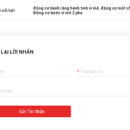
động cơ bánh răng hành tinh vi mô
,
động cơ một c
 nổi bật
Động cơ bước vi mô 2 pha
 LẠI LỜI NHẮN
Gửi Tin Nhắn