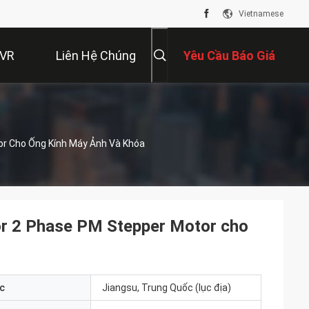
Vietnamese
 VR
Liên Hệ Chúng
Yêu Cầu Báo Giá
Tôi
r Cho Ống Kính Máy Ảnh Và Khóa
r 2 Phase PM Stepper Motor cho
c
Jiangsu, Trung Quốc (lục địa)