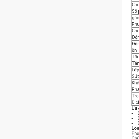
Chố
Số 
góc
Phư
Chế
Độn
Độn
ồn
Tần
Tần
Lớp
Sức
Khá
Phạ
Trọ
Dịc
Ưu 
Loạ
Phư
Chú