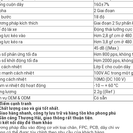
ng cuộn dây
16Ω±7%
pha
2 Giai đoạn
 bước
18 độ
ơng pháp kích thích
Giai đoạn 2 Sự phấn 
 độ lái xe
Động thái lưỡng cực
g lực kéo vào
Hơn 2,8 gf.cm ở 480
g lực kéo ra
Hơn 3,8 gf.cm ở 480
45 dB ((Max.)
 số phản ứng tối đa
Hơn 800 pps, không t
 số khởi động tối đa
Hơn 2000 pps, không
 cách nhiệt
Lớp E cho cuộn dây
 mạnh cách nhiệt
100V AC trong một g
ng cách nhiệt
10MΩ (DC 100 V)
m vi nhiệt độ hoạt động
-10 ~ + 60 °C
ng lượng
2.2g ((Ref.)
h vụ OEM & ODM
Có sẵn
điểm cạnh tranh
Chất lượng cao và giá tốt nhất.
Giao hàng nhanh, công ty lưu trữ và hàng tồn kho phong phú
Gần cảng Thượng Hải, giao thông rất thuận tiện.
i kết nối dây để tham khảo
ơng pháp đầu vào động cơ với loại chân, FPC, PCB, dây chì vv
ng có thể được tùy chỉnh theo nhu cầu của khách hàng.