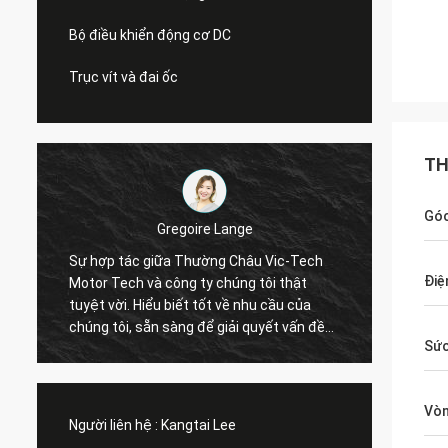
Bộ điều khiển động cơ DC
Trục vít và đai ốc
TH
Góc
Gregoire Lange
Sự hợp tác giữa Thường Châu Vic-Tech
Giao ti
Điệ
Motor Tech và công ty chúng tôi thật
hàng đ
tuyệt vời. Hiểu biết tốt về nhu cầu của
Bộ đếm 
chúng tôi, sẵn sàng để giải quyết vấn đề
xế làm
Sức
của chúng tôi. Tôi khuyên bạn nên!
Vòn
Người liên hệ :
Kangtai Lee