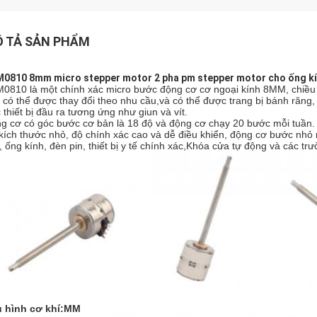
 TẢ SẢN PHẨM
0810 8mm micro stepper motor 2 pha pm stepper motor cho ống kí
0810 là một chính xác micro bước động cơ cơ ngoại kính 8MM, chiều 
c có thể được thay đổi theo nhu cầu,và có thể được trang bị bánh răng,
 thiết bị đầu ra tương ứng như giun và vít.
g cơ có góc bước cơ bản là 18 độ và động cơ chạy 20 bước mỗi tuần.
kích thước nhỏ, độ chính xác cao và dễ điều khiển, động cơ bước nhỏ
, ống kính, đèn pin, thiết bị y tế chính xác,Khóa cửa tự động và các tr
 hình cơ khí:MM