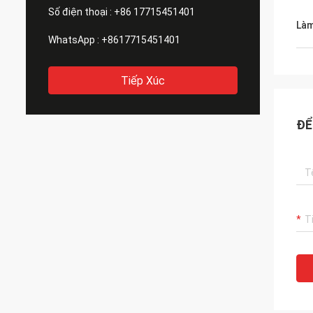
Số điện thoại :
+86 17715451401
Làm
WhatsApp :
+8617715451401
Tiếp Xúc
ĐỂ