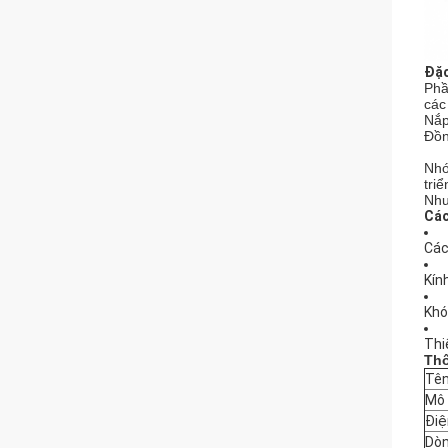
Đặc
Phầ
các
Nắp
Đồn
Nhó
tri
Nhu
Các
Các
Kín
Khó
Thi
Thô
Tên
Mô 
Điệ
Dòn