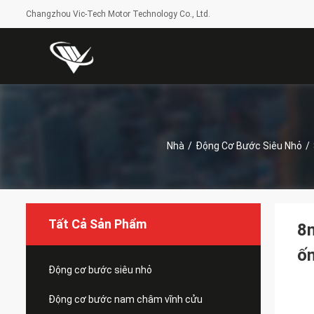
Changzhou Vic-Tech Motor Technology Co., Ltd.
Nhà
/
Động Cơ Bước Siêu Nhỏ
/
Tất Cả Sản Phẩm
8
ốn
Động cơ bước siêu nhỏ
Động cơ bước nam châm vĩnh cửu