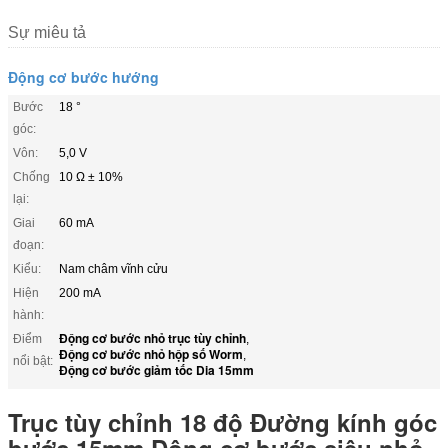
Sự miêu tả
Động cơ bước hướng
Bước
18 °
góc:
Vôn:
5,0 V
Chống
10 Ω ± 10%
lại:
Giai
60 mA
đoạn:
Kiểu:
Nam châm vĩnh cửu
Hiện
200 mA
hành:
Động cơ bước nhỏ trục tùy chỉnh
Điểm
,
Động cơ bước nhỏ hộp số Worm
,
nổi bật:
Động cơ bước giảm tốc Dia 15mm
Trục tùy chỉnh 18 độ Đường kính góc
bước 15mm Động cơ bước siêu nhỏ