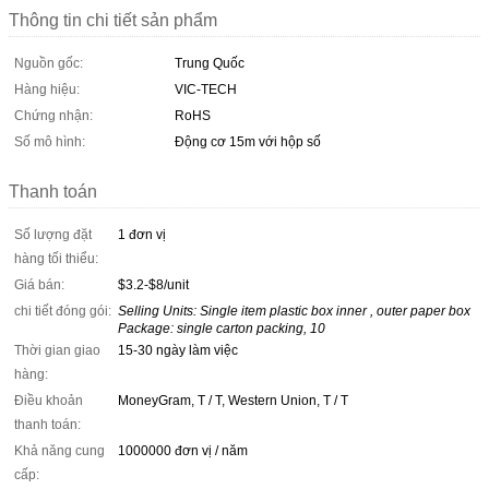
Thông tin chi tiết sản phẩm
Nguồn gốc:
Trung Quốc
Hàng hiệu:
VIC-TECH
Chứng nhận:
RoHS
Số mô hình:
Động cơ 15m với hộp số
Thanh toán
Số lượng đặt
1 đơn vị
hàng tối thiểu:
Giá bán:
$3.2-$8/unit
chi tiết đóng gói:
Selling Units: Single item plastic box inner , outer paper box
Package: single carton packing, 10
Thời gian giao
15-30 ngày làm việc
hàng:
Điều khoản
MoneyGram, T / T, Western Union, T / T
thanh toán:
Khả năng cung
1000000 đơn vị / năm
cấp: