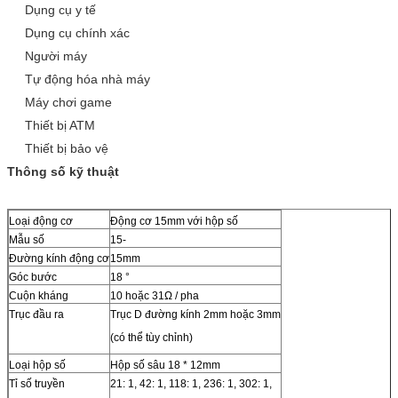
Dụng cụ y tế
Dụng cụ chính xác
Người máy
Tự động hóa nhà máy
Máy chơi game
Thiết bị ATM
Thiết bị bảo vệ
Thông số kỹ thuật
Loại động cơ
Động cơ 15mm với hộp số
Mẫu số
15-
Đường kính động cơ
15mm
Góc bước
18 °
Cuộn kháng
10 hoặc 31Ω / pha
Trục đầu ra
Trục D đường kính 2mm hoặc 3mm
(có thể tùy chỉnh)
Loại hộp số
Hộp số sâu 18 * 12mm
Tỉ số truyền
21: 1, 42: 1, 118: 1, 236: 1, 302: 1,