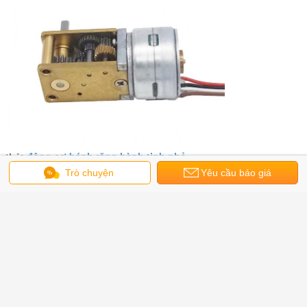
động cơ bánh răng hành tinh nhỏ
thẻ:
,
động cơ bước bánh răng sâu
,
Trò chuyện
Yêu cầu báo giá
mô-men xoắn cao cấp động cơ dc
Nhận giá tốt nhất cho
Động cơ bước nhỏ trục tùy
chỉnh Đường kính 18 độ 15mm
với hộp bánh răng Worm